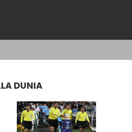
ALA DUNIA