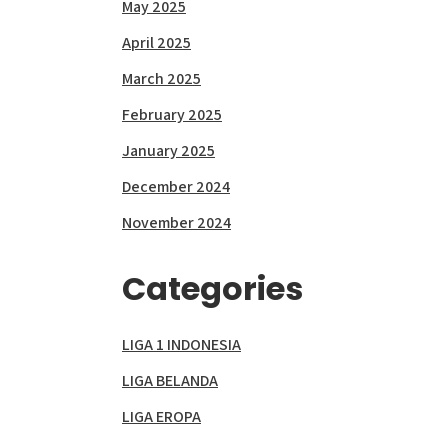
May 2025
April 2025
March 2025
February 2025
January 2025
December 2024
November 2024
Categories
LIGA 1 INDONESIA
LIGA BELANDA
LIGA EROPA