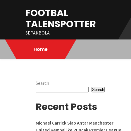
Skip
FOOTBAL
to
content
TALENSPOTTER
SEPAKBOLA
Home
Search
Search
Recent Posts
Michael Carrick Siap Antar Manchester
United Kembali ke Puncak Premier League