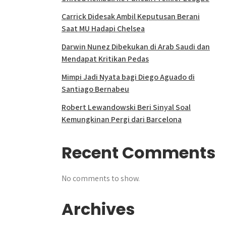
Carrick Didesak Ambil Keputusan Berani
Saat MU Hadapi Chelsea
Darwin Nunez Dibekukan di Arab Saudi dan
Mendapat Kritikan Pedas
Mimpi Jadi Nyata bagi Diego Aguado di
Santiago Bernabeu
Robert Lewandowski Beri Sinyal Soal
Kemungkinan Pergi dari Barcelona
Recent Comments
No comments to show.
Archives