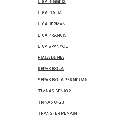
LIGA INGGRIS
LIGA ITALIA
LIGA JERMAN
LIGA PRANCIS
LIGA SPANYOL
PIALA DUNIA
SEPAK BOLA
SEPAK BOLA PERMPUAN
TIMNAS SENIOR
TMNAS U-23
TRANSFER PEMAIN