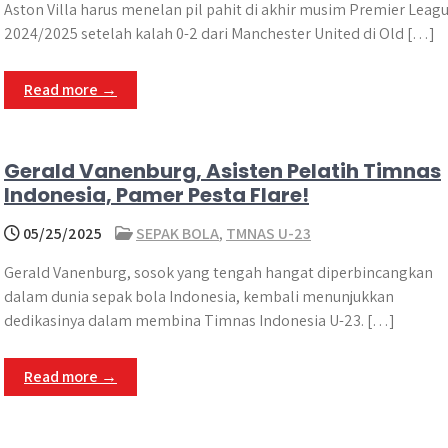
Aston Villa harus menelan pil pahit di akhir musim Premier Leag
2024/2025 setelah kalah 0-2 dari Manchester United di Old […]
Read more →
Gerald Vanenburg, Asisten Pelatih Timnas
Indonesia, Pamer Pesta Flare!
05/25/2025
SEPAK BOLA
,
TMNAS U-23
Gerald Vanenburg, sosok yang tengah hangat diperbincangkan
dalam dunia sepak bola Indonesia, kembali menunjukkan
dedikasinya dalam membina Timnas Indonesia U-23. […]
Read more →