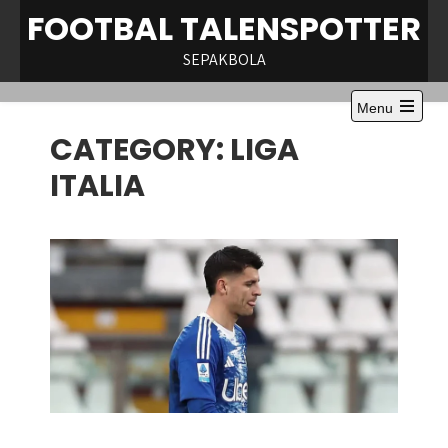
Skip
FOOTBAL TALENSPOTTER
to
content
SEPAKBOLA
Menu
Open
CATEGORY:
LIGA
the
main
menu
ITALIA