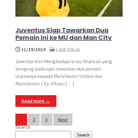
Juventus Siap Tawarkan Dua
Pemain Ini ke MU dan Man City
11/29/2024
LIGA ITALIA
​Juventus Kini Menghadapi krisis financial yang
berujung pada opsi tawarkan dua pemain
utamanya kepada Manchester United dan
Manchester City. ​Situasi […]
Read more →
Posts
1
2
3
Next
Search
pagination
Search