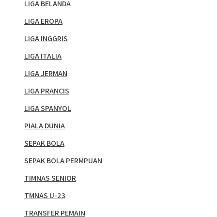
LIGA BELANDA
LIGA EROPA
LIGA INGGRIS
LIGA ITALIA
LIGA JERMAN
LIGA PRANCIS
LIGA SPANYOL
PIALA DUNIA
SEPAK BOLA
SEPAK BOLA PERMPUAN
TIMNAS SENIOR
TMNAS U-23
TRANSFER PEMAIN