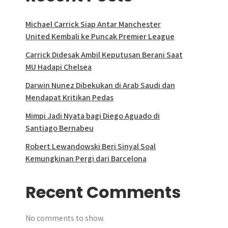
Michael Carrick Siap Antar Manchester
United Kembali ke Puncak Premier League
Carrick Didesak Ambil Keputusan Berani Saat
MU Hadapi Chelsea
Darwin Nunez Dibekukan di Arab Saudi dan
Mendapat Kritikan Pedas
Mimpi Jadi Nyata bagi Diego Aguado di
Santiago Bernabeu
Robert Lewandowski Beri Sinyal Soal
Kemungkinan Pergi dari Barcelona
Recent Comments
No comments to show.