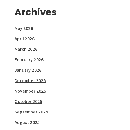
Archives
May 2026
April 2026
March 2026
February 2026
January 2026
December 2025
November 2025
October 2025
September 2025
August 2025