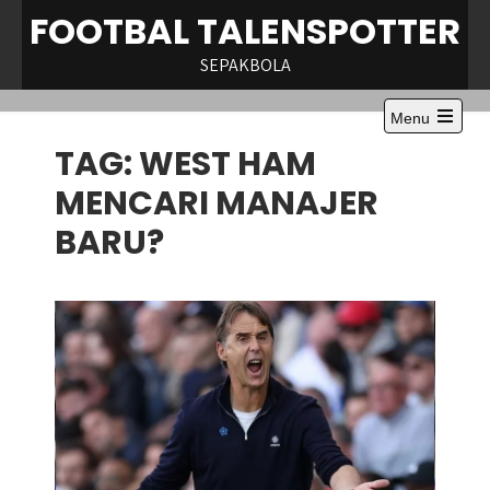
Skip
FOOTBAL TALENSPOTTER
to
content
SEPAKBOLA
Menu
Open
TAG:
WEST HAM
the
main
menu
MENCARI MANAJER
BARU?