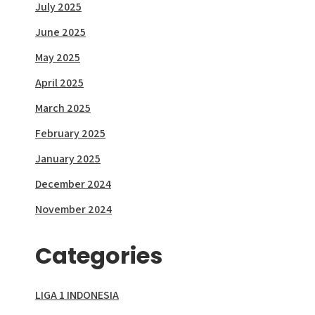
July 2025
June 2025
May 2025
April 2025
March 2025
February 2025
January 2025
December 2024
November 2024
Categories
LIGA 1 INDONESIA