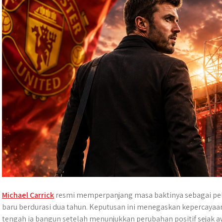
t
e
s
e
p
e
r
s
b
e
g
e
e
A
o
n
r
p
o
g
a
p
k
e
m
r
Michael Carrick
resmi memperpanjang masa baktinya sebagai pel
baru berdurasi dua tahun. Keputusan ini menegaskan kepercayaa
tengah ia bangun setelah menunjukkan perubahan positif sejak 