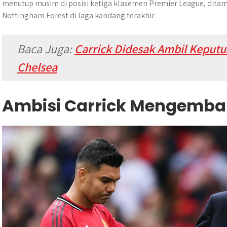
menutup musim di posisi ketiga klasemen Premier League, dita
Nottingham Forest di laga kandang terakhir.
Baca Juga:
Carrick Didesak Ambil Keput
Chelsea
Ambisi Carrick Mengembal