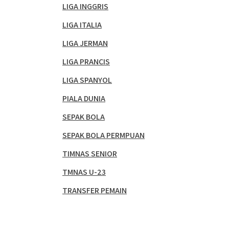
LIGA INGGRIS
LIGA ITALIA
LIGA JERMAN
LIGA PRANCIS
LIGA SPANYOL
PIALA DUNIA
SEPAK BOLA
SEPAK BOLA PERMPUAN
TIMNAS SENIOR
TMNAS U-23
TRANSFER PEMAIN