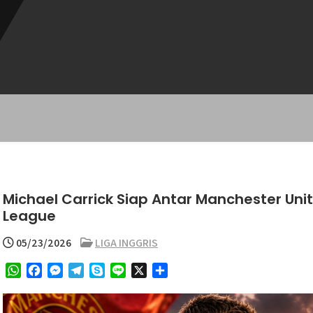
Michael Carrick Siap Antar Manchester Uni
League
05/23/2026
LIGA INGGRIS
W
F
M
T
S
L
X
S
h
a
e
e
k
i
h
a
c
s
l
y
n
a