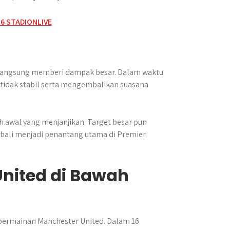
 langsung memberi dampak besar. Dalam waktu
 tidak stabil serta mengembalikan suasana
 awal yang menjanjikan. Target besar pun
bali menjadi penantang utama di Premier
nited di Bawah
permainan Manchester United. Dalam 16