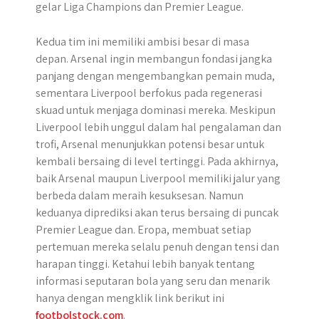
gelar Liga Champions dan Premier League.
Kedua tim ini memiliki ambisi besar di masa
depan. Arsenal ingin membangun fondasi jangka
panjang dengan mengembangkan pemain muda,
sementara Liverpool berfokus pada regenerasi
skuad untuk menjaga dominasi mereka. Meskipun
Liverpool lebih unggul dalam hal pengalaman dan
trofi, Arsenal menunjukkan potensi besar untuk
kembali bersaing di level tertinggi. Pada akhirnya,
baik Arsenal maupun Liverpool memiliki jalur yang
berbeda dalam meraih kesuksesan. Namun
keduanya diprediksi akan terus bersaing di puncak
Premier League dan. Eropa, membuat setiap
pertemuan mereka selalu penuh dengan tensi dan
harapan tinggi. Ketahui lebih banyak tentang
informasi seputaran bola yang seru dan menarik
hanya dengan mengklik link berikut ini
footbolstock.com
.