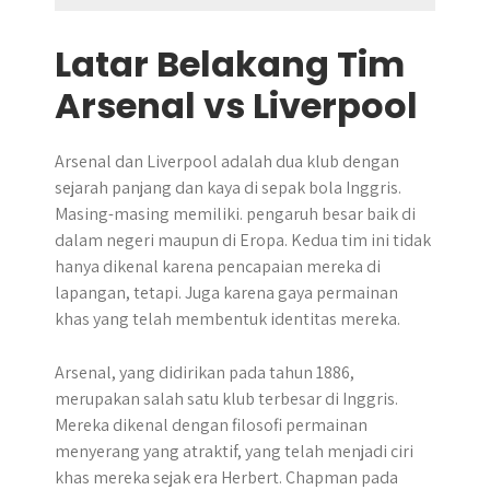
Latar Belakang Tim
Arsenal vs Liverpool
Arsenal dan Liverpool adalah dua klub dengan
sejarah panjang dan kaya di sepak bola Inggris.
Masing-masing memiliki. pengaruh besar baik di
dalam negeri maupun di Eropa. Kedua tim ini tidak
hanya dikenal karena pencapaian mereka di
lapangan, tetapi. Juga karena gaya permainan
khas yang telah membentuk identitas mereka.
Arsenal, yang didirikan pada tahun 1886,
merupakan salah satu klub terbesar di Inggris.
Mereka dikenal dengan filosofi permainan
menyerang yang atraktif, yang telah menjadi ciri
khas mereka sejak era Herbert. Chapman pada