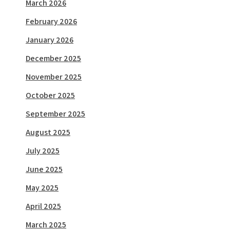
March 2026
February 2026
January 2026
December 2025
November 2025
October 2025
September 2025
August 2025
July 2025
June 2025
May 2025
April 2025
March 2025