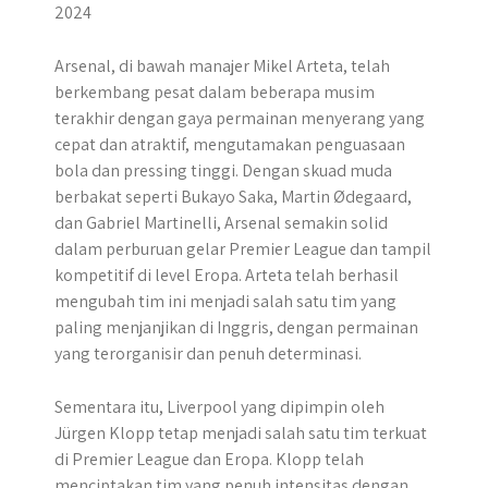
Arsenal, di bawah manajer Mikel Arteta, telah
berkembang pesat dalam beberapa musim
terakhir dengan gaya permainan menyerang yang
cepat dan atraktif, mengutamakan penguasaan
bola dan pressing tinggi. Dengan skuad muda
berbakat seperti Bukayo Saka, Martin Ødegaard,
dan Gabriel Martinelli, Arsenal semakin solid
dalam perburuan gelar Premier League dan tampil
kompetitif di level Eropa. Arteta telah berhasil
mengubah tim ini menjadi salah satu tim yang
paling menjanjikan di Inggris, dengan permainan
yang terorganisir dan penuh determinasi.
Sementara itu, Liverpool yang dipimpin oleh
Jürgen Klopp tetap menjadi salah satu tim terkuat
di Premier League dan Eropa. Klopp telah
menciptakan tim yang penuh intensitas dengan