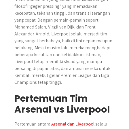
filosofi “gegenpressing” yang memadukan
kecepatan, tekanan tinggi, dan transisi serangan
yang cepat. Dengan pemain-pemain seperti
Mohamed Salah, Virgil van Dijk, dan Trent
Alexander-Arnold, Liverpool selalu menjadi tim
yang sangat berbahaya, baik di lini depan maupun
belakang. Meski musim lalu mereka menghadapi
beberapa kesulitan dan ketidakkonsistenan,
Liverpool tetap memiliki skuad yang mampu
bersaing di papan atas, dan ambisi mereka untuk
kembali merebut gelar Premier League dan Liga
Champions tetap tinggi.
Pertemuan Tim
Arsenal vs Liverpool
Pertemuan antara
Arsenal dan Liverpool
selalu