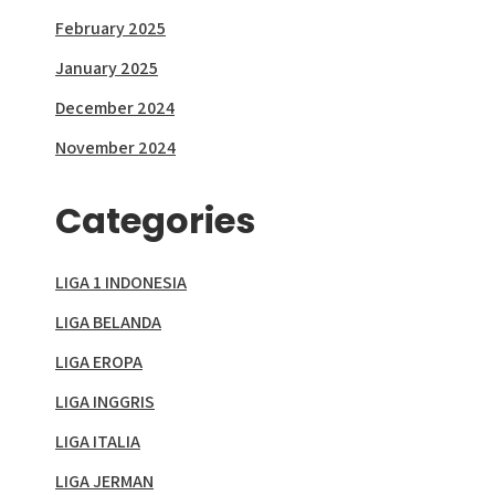
February 2025
January 2025
December 2024
November 2024
Categories
LIGA 1 INDONESIA
LIGA BELANDA
LIGA EROPA
LIGA INGGRIS
LIGA ITALIA
LIGA JERMAN