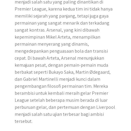
menjadi salah satu yang paling dinantikan di
Premier League, karena kedua tim ini tidak hanya
memiliki sejarah yang panjang, tetapi juga gaya
permainan yang sangat menarik dan terkadang
sangat kontras. Arsenal, yang kini dibawah
kepemimpinan Mikel Arteta, menampilkan
permainan menyerang yang dinamis,
mengedepankan penguasaan bola dan transisi
cepat. Di bawah Arteta, Arsenal menunjukkan
kemajuan pesat, dengan pemain-pemain muda
berbakat seperti Bukayo Saka, Martin Ødegaard,
dan Gabriel Martinelli menjadi kunci dalam
pengembangan filosofi permainan tim. Mereka
berambisi untuk kembali meraih gelar Premier
League setelah beberapa musim berada di luar
perburuan gelar, dan pertemuan dengan Liverpool
menjadi salah satu ujian terbesar bagi ambisi
tersebut.