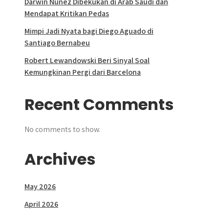
Darwin Nunez Dibekukan di Arab Saudi dan
Mendapat Kritikan Pedas
Mimpi Jadi Nyata bagi Diego Aguado di
Santiago Bernabeu
Robert Lewandowski Beri Sinyal Soal
Kemungkinan Pergi dari Barcelona
Recent Comments
No comments to show.
Archives
May 2026
April 2026