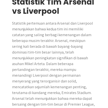
Statistik Tim Arsenal
vs Liverpool
Statistik pertemuan antara Arsenal dan Liverpool
menunjukkan bahwa kedua tim ini memiliki
catatan yang saling berbagi kemenangan dalam
beberapa musim terakhir. Arsenal, meskipun
sering kali berada di bawah bayang-bayang
dominasi tim-tim besar lainnya, telah
menunjukkan peningkatan signifikan di bawah
asuhan Mikel Arteta. Dalam beberapa
pertandingan terakhir, mereka mampu
menandingi Liverpool dengan permainan
menyerang yang terorganisir dan solid,
mencatatkan sejumlah kemenangan penting,
terutama di kandang mereka, Emirates Stadium.
Arsenal telah menunjukkan bahwa mereka dapat
bersaing dengan tim-tim besar di Premier League,