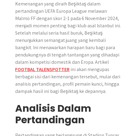
Kemenangan yang diraih Beşiktaş dalam
pertandingan UEFA Europa League melawan
Malmö FF dengan skor 2-1 pada 6 November 2024,
menjadi momen penting bagi klub asal Istanbul ini.
Setelah melalui seria hasil buruk, Beşiktaş
menunjukkan semangat juang yang kembali
bangkit. Ini menawarkan harapan baru bagi para
pendukungnya di tengah tantangan yang dihadapi
dalam kompetisi domestik dan Eropa. Artikel
FOOTBAL TALENSPOTTER
ini akan mengupas
berbagai sisi dari kemenangan tersebut, mulai dari
analisis pertandingan, profil pemain kunci, hingga
dampak hasil ini bagi Beşiktaş ke depannya.
Analisis Dalam
Pertandingan
Pertandingan yang berlangsung di Stadion Tupras,