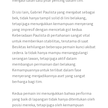
menjadi salah satu pilar penting dalam tim.
Di sisi lain, Gabriel Paulista yang menjabat sebagai
bek, tidak hanya tampil solid di lini belakang,
tetapi juga menunjukkan kemampuan menyerang
yang impresif dengan mencetak gol kedua.
Keberadaan Paulista di pertahanan sangat vital
untuk memberikan stabilitas, terutama di saat
Besiktas kehilangan beberapa pemain kunci akibat
cedera. Ia tidak hanya mampu menanggulangi
serangan lawan, tetapi juga aktif dalam
membangun permainan dari belakang.
Kemampuannya untuk terlibat dalam fase
menyerang menjadikannya aset yang sangat
berharga bagi tim.
Kedua pemain ini menunjukkan bahwa performa
yang baik di lapangan tidak hanya ditentukan oleh
posisi mereka, tetapi juga oleh kemampuan