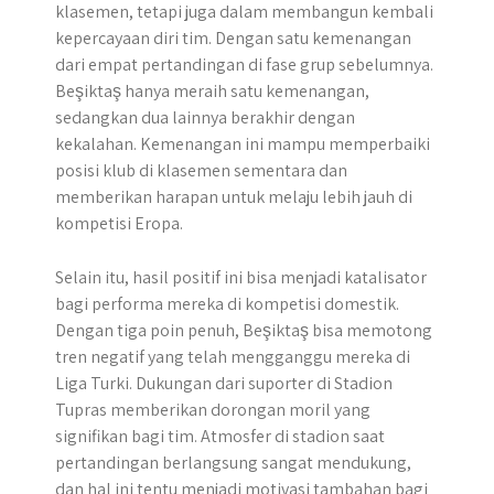
klasemen, tetapi juga dalam membangun kembali
kepercayaan diri tim. Dengan satu kemenangan
dari empat pertandingan di fase grup sebelumnya.
Beşiktaş hanya meraih satu kemenangan,
sedangkan dua lainnya berakhir dengan
kekalahan. Kemenangan ini mampu memperbaiki
posisi klub di klasemen sementara dan
memberikan harapan untuk melaju lebih jauh di
kompetisi Eropa.
Selain itu, hasil positif ini bisa menjadi katalisator
bagi performa mereka di kompetisi domestik.
Dengan tiga poin penuh, Beşiktaş bisa memotong
tren negatif yang telah mengganggu mereka di
Liga Turki. Dukungan dari suporter di Stadion
Tupras memberikan dorongan moril yang
signifikan bagi tim. Atmosfer di stadion saat
pertandingan berlangsung sangat mendukung,
dan hal ini tentu menjadi motivasi tambahan bagi