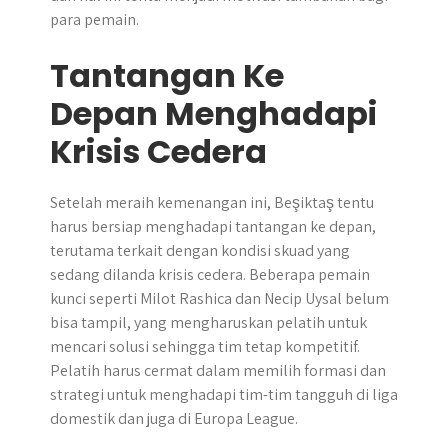
para pemain.
Tantangan Ke
Depan Menghadapi
Krisis Cedera
Setelah meraih kemenangan ini, Beşiktaş tentu
harus bersiap menghadapi tantangan ke depan,
terutama terkait dengan kondisi skuad yang
sedang dilanda krisis cedera. Beberapa pemain
kunci seperti Milot Rashica dan Necip Uysal belum
bisa tampil, yang mengharuskan pelatih untuk
mencari solusi sehingga tim tetap kompetitif.
Pelatih harus cermat dalam memilih formasi dan
strategi untuk menghadapi tim-tim tangguh di liga
domestik dan juga di Europa League.