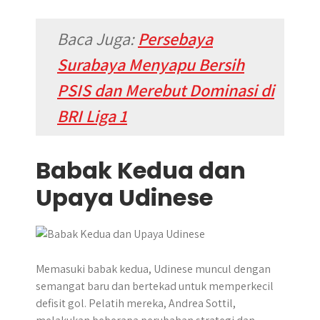
Baca Juga:
Persebaya
Surabaya Menyapu Bersih
PSIS dan Merebut Dominasi di
BRI Liga 1
Babak Kedua dan
Upaya Udinese
Memasuki babak kedua, Udinese muncul dengan
semangat baru dan bertekad untuk memperkecil
defisit gol. Pelatih mereka, Andrea Sottil,