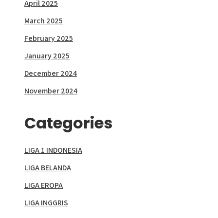
April 2025
March 2025
February 2025
January 2025
December 2024
November 2024
Categories
LIGA 1 INDONESIA
LIGA BELANDA
LIGA EROPA
LIGA INGGRIS