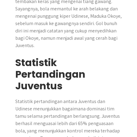
tembakan keras yang mengenai tiang gawang.
Sayangnya, bola memantul ke arah belakang dan
mengenai punggung kiper Udinese, Maduka Okoye,
sebelum masuk ke gawangnya sendiri. Gol bunuh
diri ini menjadi catatan yang cukup menyedihkan
bagi Okoye, namun menjadi awal yang cerah bagi
Juventus.
Statistik
Pertandingan
Juventus
Statistik pertandingan antara Juventus dan
Udinese menunjukkan bagaimana dominasi tim
tamu selama pertandingan berlangsung. Juventus
berhasil menguasai lebih dari 65% penguasaan
bola, yang menunjukkan kontrol mereka terhadap