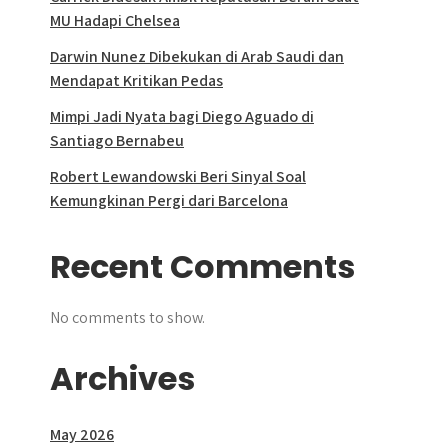
MU Hadapi Chelsea
Darwin Nunez Dibekukan di Arab Saudi dan
Mendapat Kritikan Pedas
Mimpi Jadi Nyata bagi Diego Aguado di
Santiago Bernabeu
Robert Lewandowski Beri Sinyal Soal
Kemungkinan Pergi dari Barcelona
Recent Comments
No comments to show.
Archives
May 2026