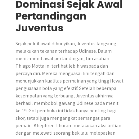
Dominasi Sejak Awal
Pertandingan
Juventus
Sejak peluit awal dibunyikan, Juventus langsung
melakukan tekanan terhadap Udinese. Dalam
menit-menit awal pertandingan, tim asuhan
Thiago Motta ini terlihat lebih waspada dan
percaya diri. Mereka menguasai lini tengah dan
menunjukkan kualitas permainan yang tinggi lewat
penguasaan bola yang efektif. Setelah beberapa
kesempatan yang terbuang, Juventus akhirnya
berhasil membobol gawang Udinese pada menit
ke-19. Gol pembuka ini tidak hanya penting bagi
skor, tetapi juga mengangkat semangat para
pemain. Khephren Thuram melakukan aksi brilian
dengan melewati seorang bek lalu melepaskan