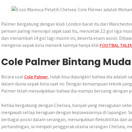
s
b
e
g
e
e
A
o
n
r
p
o
g
a
p
k
e
m
Palmer bergabung dengan klub London barat itu dari Manchester
r
pemain paling menonjol sejak saat itu, mencetak 22 gol liga mus
dan menambah 14 gol lagi musim ini, beserta enam assist. Dibawa
mengenai sepak bola menarik lainnya hanya klik
FOOTBAL TALE
Cole Palmer Bintang Muda
Bicara soal
Cole Palmer
, tidak bisa dipungkiri bahwa dia adalah 
dalam dunia sepak bola saat ini. Dengan kemampuan teknik yang
Palmer telah menunjukkan bahwa dia mampu bersaing dengan p
Ketika bergabung dengan Chelsea, banyak yang meragukan sebe
menjawab setiap keraguan dengan kepiawaiannya di lapangan. Se
berbagai posisi dalam serangan, menunjukkan fleksibilitas dan a
pertandingan, ia menjadi penggerak utama serangan Chelsea, m