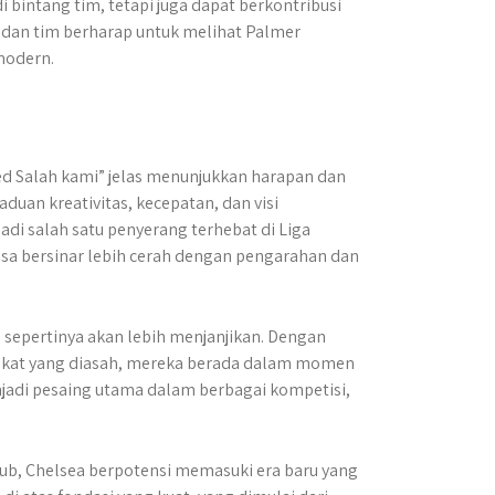
 bintang tim, tetapi juga dapat berkontribusi
ih dan tim berharap untuk melihat Palmer
modern.
d Salah kami” jelas menunjukkan harapan dan
uan kreativitas, kecepatan, dan visi
di salah satu penyerang terhebat di Liga
isa bersinar lebih cerah dengan pengarahan dan
sepertinya akan lebih menjanjikan. Dengan
akat yang diasah, mereka berada dalam momen
njadi pesaing utama dalam berbagai kompetisi,
ub, Chelsea berpotensi memasuki era baru yang