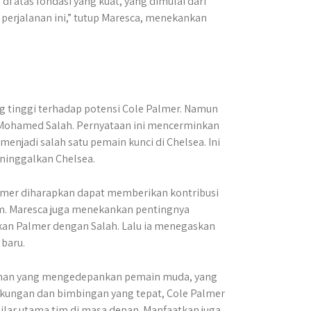
i atas fondasi yang kuat, yang dimulai dari
perjalanan ini,” tutup Maresca, menekankan
g tinggi terhadap potensi Cole Palmer. Namun
Mohamed Salah. Pernyataan ini mencerminkan
jadi salah satu pemain kunci di Chelsea. Ini
eninggalkan Chelsea.
lmer diharapkan dapat memberikan kontribusi
im. Maresca juga menekankan pentingnya
n Palmer dengan Salah. Lalu ia menegaskan
 baru.
ainan yang mengedepankan pemain muda, yang
kungan dan bimbingan yang tepat, Cole Palmer
ilar utama tim di masa depan. Manfaatkan juga