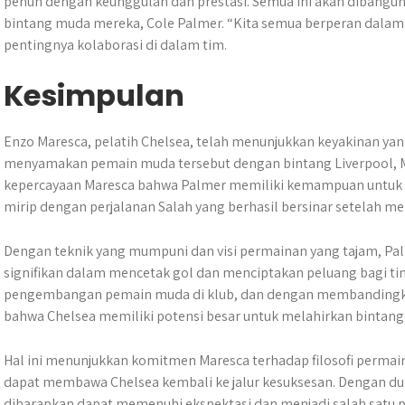
penuh dengan keunggulan dan prestasi. Semua ini akan dibangun d
bintang muda mereka, Cole Palmer. “Kita semua berperan dalam 
pentingnya kolaborasi di dalam tim.
Kesimpulan
Enzo Maresca, pelatih Chelsea, telah menunjukkan keyakinan yan
menyamakan pemain muda tersebut dengan bintang Liverpool, 
kepercayaan Maresca bahwa Palmer memiliki kemampuan untuk men
mirip dengan perjalanan Salah yang berhasil bersinar setelah m
Dengan teknik yang mumpuni dan visi permainan yang tajam, Pa
signifikan dalam mencetak gol dan menciptakan peluang bagi t
pengembangan pemain muda di klub, dan dengan membandingka
bahwa Chelsea memiliki potensi besar untuk melahirkan bintang
Hal ini menunjukkan komitmen Maresca terhadap filosofi perm
dapat membawa Chelsea kembali ke jalur kesuksesan. Dengan du
diharapkan dapat memenuhi ekspektasi dan menjadi salah satu p