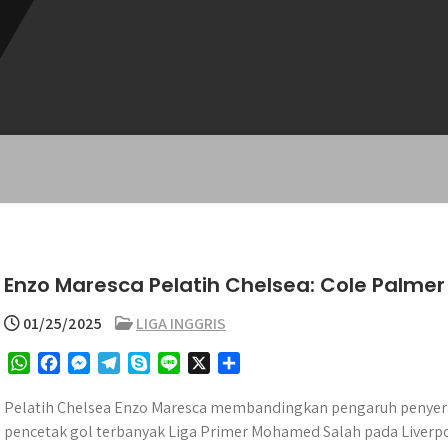
Enzo Maresca Pelatih Chelsea: Cole Palm
01/25/2025
LIGA INGGRIS
W
F
M
T
S
L
X
S
h
a
e
e
k
i
h
a
c
s
l
y
n
a
Pelatih Chelsea Enzo Maresca membandingkan pengaruh penyer
t
e
s
e
p
e
r
pencetak gol terbanyak Liga Primer Mohamed Salah pada Liverpo