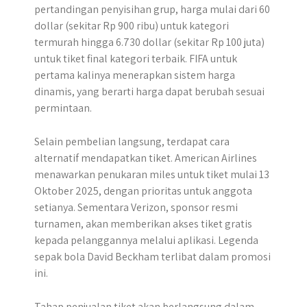
pertandingan penyisihan grup, harga mulai dari 60
dollar (sekitar Rp 900 ribu) untuk kategori
termurah hingga 6.730 dollar (sekitar Rp 100 juta)
untuk tiket final kategori terbaik. FIFA untuk
pertama kalinya menerapkan sistem harga
dinamis, yang berarti harga dapat berubah sesuai
permintaan.
Selain pembelian langsung, terdapat cara
alternatif mendapatkan tiket. American Airlines
menawarkan penukaran miles untuk tiket mulai 13
Oktober 2025, dengan prioritas untuk anggota
setianya. Sementara Verizon, sponsor resmi
turnamen, akan memberikan akses tiket gratis
kepada pelanggannya melalui aplikasi. Legenda
sepak bola David Beckham terlibat dalam promosi
ini.
Tahap penjualan tiket akan berlangsung dalam