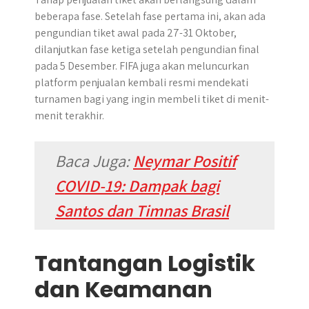
beberapa fase. Setelah fase pertama ini, akan ada
pengundian tiket awal pada 27-31 Oktober,
dilanjutkan fase ketiga setelah pengundian final
pada 5 Desember. FIFA juga akan meluncurkan
platform penjualan kembali resmi mendekati
turnamen bagi yang ingin membeli tiket di menit-
menit terakhir.
Baca Juga:
Neymar Positif
COVID-19: Dampak bagi
Santos dan Timnas Brasil
Tantangan Logistik
dan Keamanan