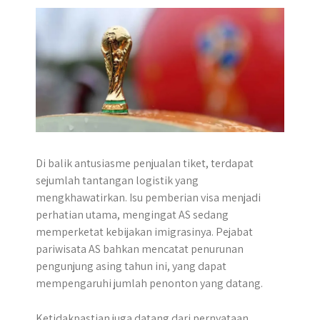
Di balik antusiasme penjualan tiket, terdapat
sejumlah tantangan logistik yang
mengkhawatirkan. Isu pemberian visa menjadi
perhatian utama, mengingat AS sedang
memperketat kebijakan imigrasinya. Pejabat
pariwisata AS bahkan mencatat penurunan
pengunjung asing tahun ini, yang dapat
mempengaruhi jumlah penonton yang datang.
Ketidakpastian juga datang dari pernyataan