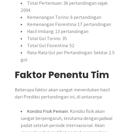
Total Pertemuan: 36 pertandingan sejak
2004.
Kemenangan Torino: 6 pertandingan
Kemenangan Fiorentina: 17 pertandingan
Hasil Imbang: 13 pertandingan
Total Gol Torino: 35
Total Gol Fiorentina: 52
Rata-Rata Gol per Pertandingan: Sekitar 2.5
gol.
Faktor Penentu Tim
Beberapa faktor akan sangat menentukan hasil
dari Prediksi pertandingan ini, di antaranya:
Kondisi Fisik Pemain
: Kondisi fisik akan
sangat berpengaruh, terutama dengan jadwal
padat setelah periode internasional. Akan