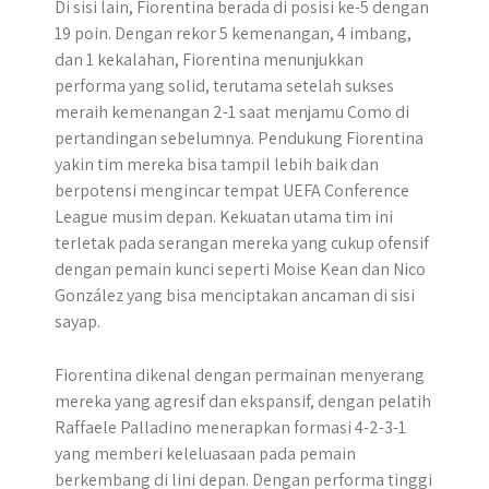
Di sisi lain, Fiorentina berada di posisi ke-5 dengan
19 poin. Dengan rekor 5 kemenangan, 4 imbang,
dan 1 kekalahan, Fiorentina menunjukkan
performa yang solid, terutama setelah sukses
meraih kemenangan 2-1 saat menjamu Como di
pertandingan sebelumnya. Pendukung Fiorentina
yakin tim mereka bisa tampil lebih baik dan
berpotensi mengincar tempat UEFA Conference
League musim depan. Kekuatan utama tim ini
terletak pada serangan mereka yang cukup ofensif
dengan pemain kunci seperti Moise Kean dan Nico
González yang bisa menciptakan ancaman di sisi
sayap.
Fiorentina dikenal dengan permainan menyerang
mereka yang agresif dan ekspansif, dengan pelatih
Raffaele Palladino menerapkan formasi 4-2-3-1
yang memberi keleluasaan pada pemain
berkembang di lini depan. Dengan performa tinggi