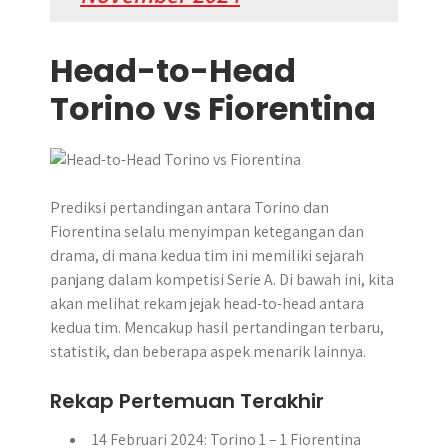
Head-to-Head
Torino vs Fiorentina
Prediksi pertandingan antara Torino dan
Fiorentina selalu menyimpan ketegangan dan
drama, di mana kedua tim ini memiliki sejarah
panjang dalam kompetisi Serie A. Di bawah ini, kita
akan melihat rekam jejak head-to-head antara
kedua tim. Mencakup hasil pertandingan terbaru,
statistik, dan beberapa aspek menarik lainnya.
Rekap Pertemuan Terakhir
14 Februari 2024: Torino 1 – 1 Fiorentina