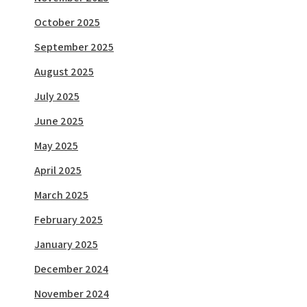
October 2025
September 2025
August 2025
July 2025
June 2025
May 2025
April 2025
March 2025
February 2025
January 2025
December 2024
November 2024