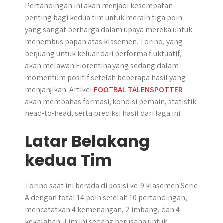
Pertandingan ini akan menjadi kesempatan
penting bagi kedua tim untuk meraih tiga poin
yang sangat berharga dalam upaya mereka untuk
menembus papan atas klasemen. Torino, yang
berjuang untuk keluar dari performa fluktuatif,
akan melawan Fiorentina yang sedang dalam
momentum positif setelah beberapa hasil yang
menjanjikan. Artikel
FOOTBAL TALENSPOTTER
akan membahas formasi, kondisi pemain, statistik
head-to-head, serta prediksi hasil dari laga ini.
Latar Belakang
kedua Tim
Torino saat ini berada di posisi ke-9 klasemen Serie
A dengan total 14 poin setelah 10 pertandingan,
mencatatkan 4 kemenangan, 2 imbang, dan 4
kekalahan. Tim ini sedang berusaha untuk