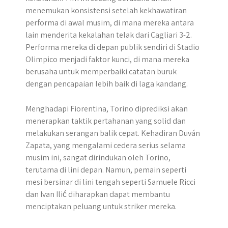
menemukan konsistensi setelah kekhawatiran
performa di awal musim, di mana mereka antara
lain menderita kekalahan telak dari Cagliari 3-2.
Performa mereka di depan publik sendiri di Stadio
Olimpico menjadi faktor kunci, di mana mereka
berusaha untuk memperbaiki catatan buruk
dengan pencapaian lebih baik di laga kandang.
Menghadapi Fiorentina, Torino diprediksi akan
menerapkan taktik pertahanan yang solid dan
melakukan serangan balik cepat. Kehadiran Duván
Zapata, yang mengalami cedera serius selama
musim ini, sangat dirindukan oleh Torino,
terutama di lini depan. Namun, pemain seperti
mesi bersinar di lini tengah seperti Samuele Ricci
dan Ivan Ilić diharapkan dapat membantu
menciptakan peluang untuk striker mereka.