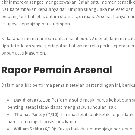
akhir mereka sangat mengecewakan. Salah satu momen terbaik dat
Ketika tembakan kepalanya dari umpan silang Saka meleset dari
peluang terlihat jelas dalam statistik, di mana Arsenal hanya m
10 upaya sepanjang pertandingan.
Kekalahan ini menambah daftar hasil buruk Arsenal, kini menca
liga. Ini adalah sinyal peringatan bahwa mereka perlu segera mem
papan atas klasemen.
Rapor Pemain Arsenal
Dalam analisis performa pemain setelah pertandingan ini, beriku
David Raya (6/10):
Performa solid meski harus kebobolan s
penting, tetapi tidak dapat menghalau sundulan Isak.
Thomas Partey (7/10):
Terlihat lebih baik ketika dipindahk
harus berjuang di posisi bek kanan.
William Saliba (6/10):
Cukup baik dalam menjaga pertahanan,