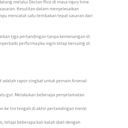
ang melalui Declan Rice di masa injury time.
 sasaran. Kesulitan dalam menyelesaikan
ampu mencatat satu tembakan tepat sasaran dari
tatkan tiga pertandingan tanpa kemenangan di
perbaiki performa jika ingin tetap bersaing di
t adalah rapor singkat untuk pemain Arsenal:
atu gol. Melakukan beberapa penyelamatan
an ke lini tengah di akhir pertandingan meski
 tetapi beberapa kali kalah duel dengan