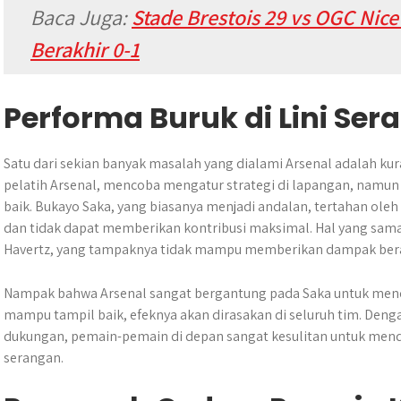
Baca
Juga:
Stade Brestois 29 vs OGC Nice
Berakhir 0-1
Performa Buruk di Lini Ser
Satu dari sekian banyak masalah yang dialami Arsenal adalah kuran
pelatih Arsenal, mencoba mengatur strategi di lapangan, namu
baik. Bukayo Saka, yang biasanya menjadi andalan, tertahan ole
dan tidak dapat memberikan kontribusi maksimal. Hal yang sama j
Havertz, yang tampaknya tidak mampu memberikan dampak berart
Nampak bahwa Arsenal sangat bergantung pada Saka untuk mencip
mampu tampil baik, efeknya akan dirasakan di seluruh tim. Den
dukungan, pemain-pemain di depan sangat kesulitan untuk mend
serangan.