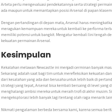
Arteta perlu mengevaluasi pendekatannya serta strategi permai
ada maupun untuk memantapkan posisi Arsenal di papan klasem
Dengan pertandingan di depan mata, Arsenal harus meningkatkan 
meragukan kemampuan mereka untuk kembali ke performa terbai
memiliki potensi untuk bangkit. Mengatur kembali lini tengah
kekuatan permainan Arsenal.
Kesimpulan
Kekalahan melawan Newcastle ini menjadi cerminan banyak masa
Sekarang adalah saat bagi tim untuk merefleksikan kekuatan da
dari kesalahan yang ada dan berusaha untuk lebih baik di perta
strategi yang tepat, Arsenal bisa kembali bersaing di level yang
menghalangi ambisi mereka untuk meraih trofi di akhir musim. S
mengeksplorasi lebih banyak lagi tentang olah raga menarik lai
Nikmati pengalaman berbeda bersama kami, karena semua berita 