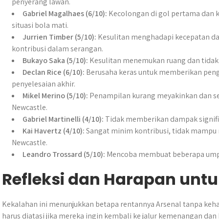
penyerang lawan.
Gabriel Magalhaes (6/10):
Kecolongan di gol pertama dan 
situasi bola mati.
Jurrien Timber (5/10):
Kesulitan menghadapi kecepatan da
kontribusi dalam serangan.
Bukayo Saka (5/10):
Kesulitan menemukan ruang dan tidak
Declan Rice (6/10):
Berusaha keras untuk memberikan pengar
penyelesaian akhir.
Mikel Merino (5/10):
Penampilan kurang meyakinkan dan ser
Newcastle.
Gabriel Martinelli (4/10):
Tidak memberikan dampak signifikan
Kai Havertz (4/10):
Sangat minim kontribusi, tidak mampu
Newcastle.
Leandro Trossard (5/10):
Mencoba membuat beberapa umpan,
Refleksi dan Harapan unt
​Kekalahan ini menunjukkan betapa rentannya Arsenal tanpa keha
harus diatasi jika mereka ingin kembali ke jalur kemenangan dan 