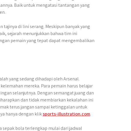
nannya. Baik untuk mengatasi tantangan yang
en.
tajinya di lini serang. Meskipun banyak yang
k, sejarah menunjukkan bahwa tim ini
 dengan pemain yang tepat dapat mengembalikan
lah yang sedang dihadapi oleh Arsenal.
n kelemahan mereka. Para pemain harus belajar
ndingan selanjutnya. Dengan semangat juang dan
 diharapkan dan tidak membiarkan kekalahan ini
imak terus jangan sampai ketinggalan untuk
nya hanya dengan klik
sports-illustration.com
.
sepak bola terlengkap mulai dari jadwal