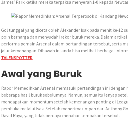
t
e
s
e
p
e
r
James’ Park ketika mereka terpaksa menyerah 1-0 kepada Newcas
s
b
e
g
e
e
A
o
n
r
p
o
g
a
p
k
e
m
Gol tunggal yang dicetak oleh Alexander Isak pada menit ke-12 
r
poin berharga dan menyudahi rekor buruk mereka. Dalam artikel
performa pemain Arsenal dalam pertandingan tersebut, serta mas
jalur kemenangan. Dibawah ini anda bisa melihat berbagai infor
TALENSPOTTER
.
Awal yang Buruk
Rapor Memedihkan Arsenal memasuki pertandingan ini dengan ha
beberapa hasil buruk sebelumnya. Namun, semua itu lenyap setel
mendapatkan momentum setelah kemenangan penting di League
pembuka melalui Isak. Setelah menerima umpan dari Anthony Go
David Raya, yang tidak berdaya menahan tembakan tersebut.