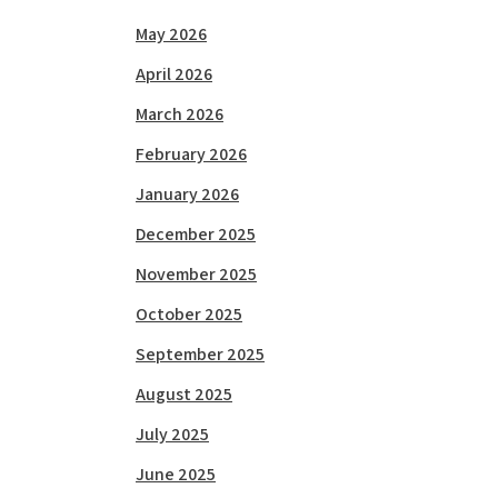
May 2026
April 2026
March 2026
February 2026
January 2026
December 2025
November 2025
October 2025
September 2025
August 2025
July 2025
June 2025