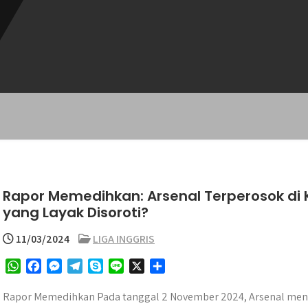
Rapor Memedihkan: Arsenal Terperosok di
yang Layak Disoroti?
11/03/2024
LIGA INGGRIS
W
F
M
T
S
L
X
S
h
a
e
e
k
i
h
a
c
s
l
y
n
a
Rapor Memedihkan Pada tanggal 2 November 2024, Arsenal meng