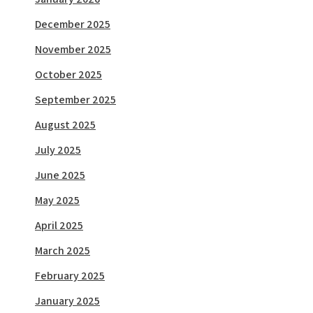
December 2025
November 2025
October 2025
September 2025
August 2025
July 2025
June 2025
May 2025
April 2025
March 2025
February 2025
January 2025