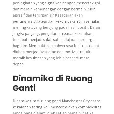
peningkatan yang signifikan dengan mencetak gol
dan meraih kemenangan dengan bermain lebih
agresif dan terorganisir. Kesadaran akan
pentingnya strategi dan kekompakan tim semakin
meningkat, yang berujung pada hasil positif. ​Dalam
jangka panjang, pengalaman pasca kekalahan
tersebut menjadi salah satu pelajaran berharga
bagi tim. Membuktikan bahwa rasa frustrasi dapat
diubah menjadi kekuatan dan motivasi untuk
meraih kesuksesan yang lebih besar di masa
depan.
Dinamika di Ruang
Ganti
Dinamika tim di ruang ganti Manchester City pasca
kekalahan sering kali mencerminkan kompleksitas
emosi yang dialami oleh setiap pemain. Ketika