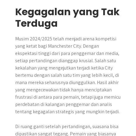
Kegagalan yang Tak
Terduga
Musim 2024/2025 telah menjadi arena kompetisi
yang ketat bagi Manchester City. Dengan
ekspektasi tinggi dari para penggemar dan media,
setiap pertandingan dianggap krusial. Salah satu
kekalahan yang mengejutkan terjadi ketika City
bertemu dengan salah satu tim yang lebih kecil, di
mana mereka seharusnya diunggulkan. Hasil akhir
yang mengecewakan tidak hanya menciptakan
frustrasi di antara para pemain, tetapi juga memicu
perdebatan di kalangan penggemar dan analis
tentang kegagalan strategis yang mungkin terjadi.
Di ruang ganti setelah pertandingan, suasana bisa
dipastikan sangat tegang. Pemain yang biasanya