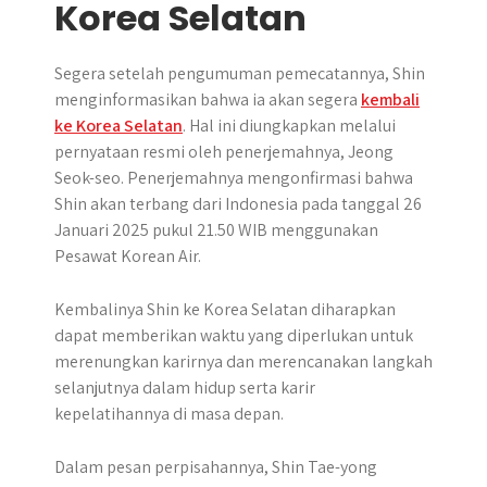
Korea Selatan
Segera setelah pengumuman pemecatannya, Shin
menginformasikan bahwa ia akan segera
kembali
ke Korea Selatan
. Hal ini diungkapkan melalui
pernyataan resmi oleh penerjemahnya, Jeong
Seok-seo. Penerjemahnya mengonfirmasi bahwa
Shin akan terbang dari Indonesia pada tanggal 26
Januari 2025 pukul 21.50 WIB menggunakan
Pesawat Korean Air.
Kembalinya Shin ke Korea Selatan diharapkan
dapat memberikan waktu yang diperlukan untuk
merenungkan karirnya dan merencanakan langkah
selanjutnya dalam hidup serta karir
kepelatihannya di masa depan.
Dalam pesan perpisahannya, Shin Tae-yong