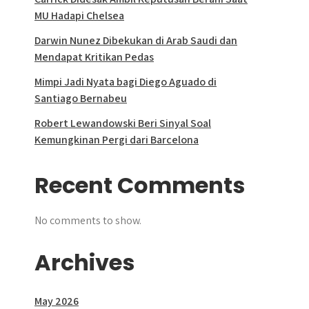
MU Hadapi Chelsea
Darwin Nunez Dibekukan di Arab Saudi dan
Mendapat Kritikan Pedas
Mimpi Jadi Nyata bagi Diego Aguado di
Santiago Bernabeu
Robert Lewandowski Beri Sinyal Soal
Kemungkinan Pergi dari Barcelona
Recent Comments
No comments to show.
Archives
May 2026