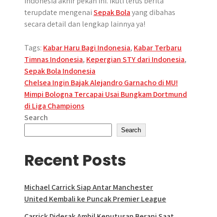
Indonesia akhir pekan ini. Ikuti terus berita
terupdate mengenai
Sepak Bola
yang dibahas
secara detail dan lengkap lainnya ya!
Tags:
Kabar Haru Bagi Indonesia
,
Kabar Terbaru
Timnas Indonesia
,
Kepergian STY dari Indonesia
,
Sepak Bola Indonesia
Post
Chelsea Ingin Bajak Alejandro Garnacho di MU!
Mimpi Bologna Tercapai Usai Bungkam Dortmund
navigation
di Liga Champions
Search
Search
Recent Posts
Michael Carrick Siap Antar Manchester
United Kembali ke Puncak Premier League
Carrick Didesak Ambil Keputusan Berani Saat