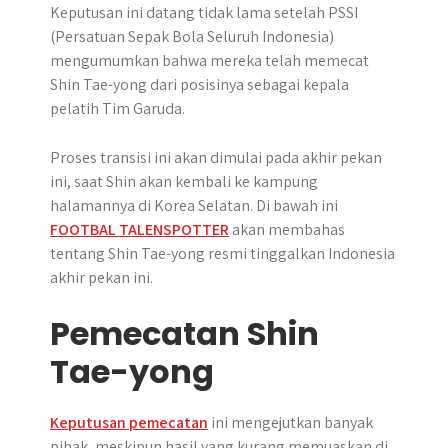
Keputusan ini datang tidak lama setelah PSSI
(Persatuan Sepak Bola Seluruh Indonesia)
mengumumkan bahwa mereka telah memecat
Shin Tae-yong dari posisinya sebagai kepala
pelatih Tim Garuda.
Proses transisi ini akan dimulai pada akhir pekan
ini, saat Shin akan kembali ke kampung
halamannya di Korea Selatan. Di bawah ini
FOOTBAL TALENSPOTTER
akan membahas
tentang Shin Tae-yong resmi tinggalkan Indonesia
akhir pekan ini.
Pemecatan Shin
Tae-yong
Keputusan pemecatan
ini mengejutkan banyak
pihak, meskipun hasil yang kurang memuaskan di