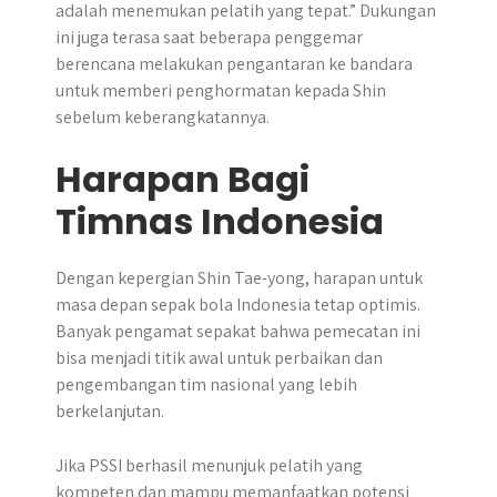
adalah menemukan pelatih yang tepat.” Dukungan
ini juga terasa saat beberapa penggemar
berencana melakukan pengantaran ke bandara
untuk memberi penghormatan kepada Shin
sebelum keberangkatannya.
Harapan Bagi
Timnas Indonesia
Dengan kepergian Shin Tae-yong, harapan untuk
masa depan sepak bola Indonesia tetap optimis.
Banyak pengamat sepakat bahwa pemecatan ini
bisa menjadi titik awal untuk perbaikan dan
pengembangan tim nasional yang lebih
berkelanjutan.
Jika PSSI berhasil menunjuk pelatih yang
kompeten dan mampu memanfaatkan potensi