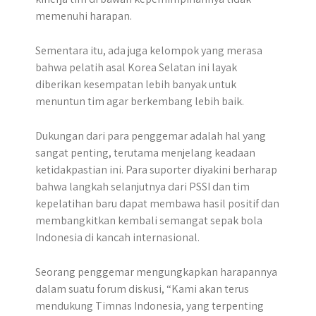
memenuhi harapan.
Sementara itu, ada juga kelompok yang merasa
bahwa pelatih asal Korea Selatan ini layak
diberikan kesempatan lebih banyak untuk
menuntun tim agar berkembang lebih baik.
Dukungan dari para penggemar adalah hal yang
sangat penting, terutama menjelang keadaan
ketidakpastian ini. Para suporter diyakini berharap
bahwa langkah selanjutnya dari PSSI dan tim
kepelatihan baru dapat membawa hasil positif dan
membangkitkan kembali semangat sepak bola
Indonesia di kancah internasional.
Seorang penggemar mengungkapkan harapannya
dalam suatu forum diskusi, “Kami akan terus
mendukung Timnas Indonesia, yang terpenting