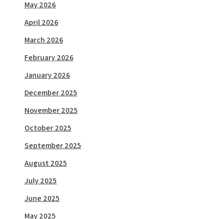
May 2026
April 2026
March 2026
February 2026
January 2026
December 2025
November 2025
October 2025
September 2025
August 2025
July 2025
June 2025
May 2025