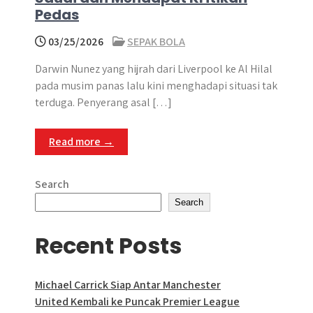
Pedas
03/25/2026
SEPAK BOLA
Darwin Nunez yang hijrah dari Liverpool ke Al Hilal
pada musim panas lalu kini menghadapi situasi tak
terduga. Penyerang asal […]
Read more →
Search
Search
Recent Posts
Michael Carrick Siap Antar Manchester
United Kembali ke Puncak Premier League