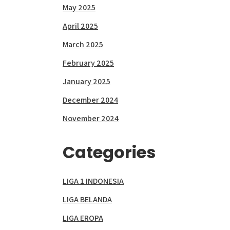
May 2025
April 2025
March 2025
February 2025
January 2025
December 2024
November 2024
Categories
LIGA 1 INDONESIA
LIGA BELANDA
LIGA EROPA