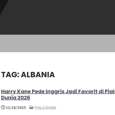
TAG:
ALBANIA
Harry Kane Pede Inggris Jadi Favorit di Pia
Dunia 2026
11/18/2025
PIALA DUNIA