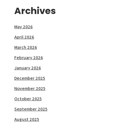
Archives
May 2026
April 2026
March 2026
February 2026
January 2026
December 2025
November 2025
October 2025
September 2025
August 2025