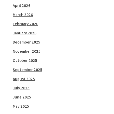
April 2026
March 2026
February 2026
January 2026
December 2025
November 2025
October 2025
September 2025
August 2025
July 2025
June 2025
May 2025