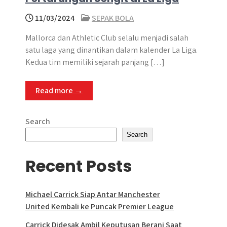
11/03/2024
SEPAK BOLA
Mallorca dan Athletic Club selalu menjadi salah
satu laga yang dinantikan dalam kalender La Liga.
Kedua tim memiliki sejarah panjang […]
Read more →
Search
Search
Recent Posts
Michael Carrick Siap Antar Manchester
United Kembali ke Puncak Premier League
Carrick Didesak Ambil Keputusan Berani Saat