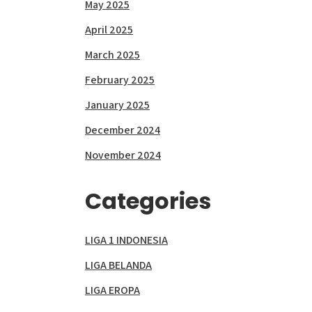
May 2025
April 2025
March 2025
February 2025
January 2025
December 2024
November 2024
Categories
LIGA 1 INDONESIA
LIGA BELANDA
LIGA EROPA