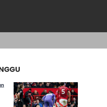
ANGGU
an