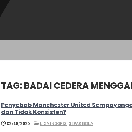
TAG:
BADAI CEDERA MENGG
Penyebab Manchester United Sempoyong
dan Tidak Konsisten?
02/18/2025
LIGA INGGRIS
,
SEPAK BOLA