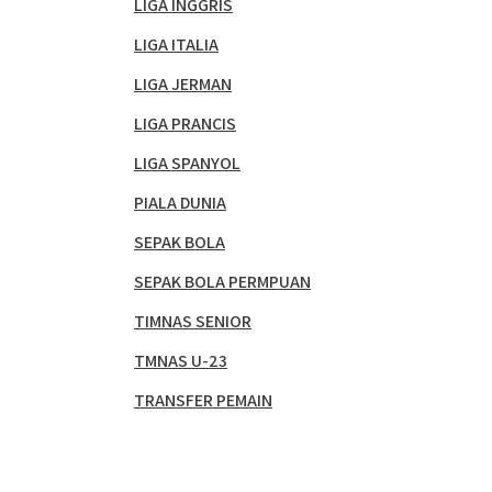
LIGA INGGRIS
LIGA ITALIA
LIGA JERMAN
LIGA PRANCIS
LIGA SPANYOL
PIALA DUNIA
SEPAK BOLA
SEPAK BOLA PERMPUAN
TIMNAS SENIOR
TMNAS U-23
TRANSFER PEMAIN