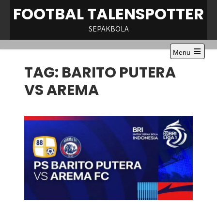
Skip
FOOTBAL TALENSPOTTER
to
content
SEPAKBOLA
Menu
Open
TAG:
BARITO PUTERA
the
main
menu
VS AREMA