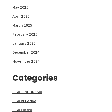
May 2025
April 2025
March 2025
February 2025
January 2025
December 2024
November 2024
Categories
LIGA 1 INDONESIA
LIGA BELANDA
LIGA EROPA