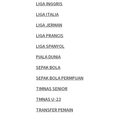
LIGA INGGRIS
LIGA ITALIA
LIGA JERMAN
LIGA PRANCIS
LIGA SPANYOL
PIALA DUNIA
SEPAK BOLA
SEPAK BOLA PERMPUAN
TIMNAS SENIOR
TMNAS U-23
TRANSFER PEMAIN