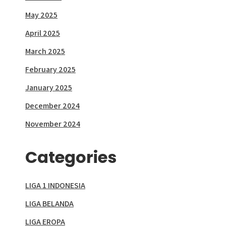
May 2025
April 2025
March 2025
February 2025
January 2025
December 2024
November 2024
Categories
LIGA 1 INDONESIA
LIGA BELANDA
LIGA EROPA