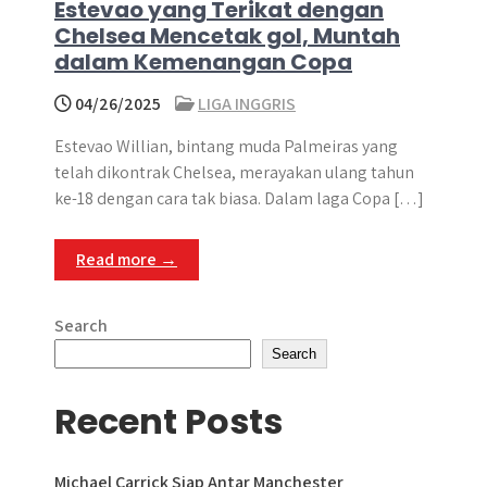
Estevao yang Terikat dengan
Chelsea Mencetak gol, Muntah
dalam Kemenangan Copa
04/26/2025
LIGA INGGRIS
Estevao Willian, bintang muda Palmeiras yang
telah dikontrak Chelsea, merayakan ulang tahun
ke-18 dengan cara tak biasa. Dalam laga Copa […]
Read more →
Search
Search
Recent Posts
Michael Carrick Siap Antar Manchester