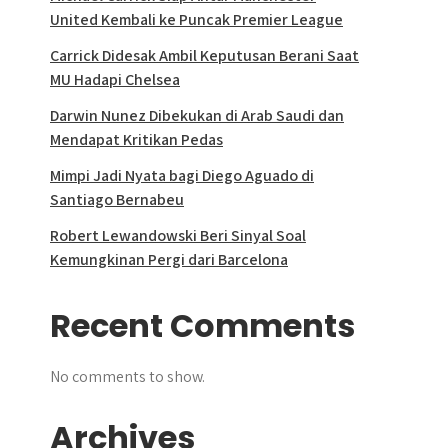
United Kembali ke Puncak Premier League
Carrick Didesak Ambil Keputusan Berani Saat
MU Hadapi Chelsea
Darwin Nunez Dibekukan di Arab Saudi dan
Mendapat Kritikan Pedas
Mimpi Jadi Nyata bagi Diego Aguado di
Santiago Bernabeu
Robert Lewandowski Beri Sinyal Soal
Kemungkinan Pergi dari Barcelona
Recent Comments
No comments to show.
Archives