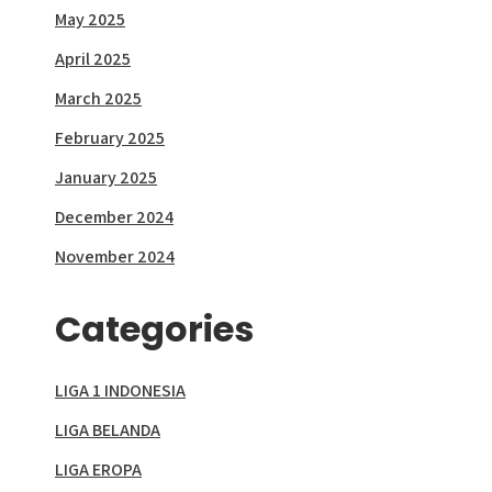
May 2025
April 2025
March 2025
February 2025
January 2025
December 2024
November 2024
Categories
LIGA 1 INDONESIA
LIGA BELANDA
LIGA EROPA