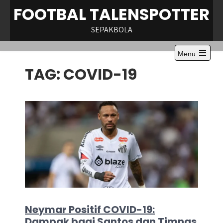
Skip
FOOTBAL TALENSPOTTER
to
content
SEPAKBOLA
Menu
Open
TAG:
COVID-19
the
main
menu
Neymar Positif COVID-19:
Dampak bagi Santos dan Timnas