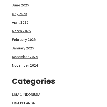
June 2025
May 2025
April 2025
March 2025
February 2025
January 2025
December 2024
November 2024
Categories
LIGA 1 INDONESIA
LIGA BELANDA