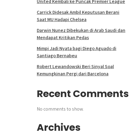
United Kembali ke Puncak Premier League
Carrick Didesak Ambil Keputusan Berani
Saat MU Hadapi Chelsea
Darwin Nunez Dibekukan di Arab Saudi dan
Mendapat Kritikan Pedas
Mimpi Jadi Nyata bagi Diego Aguado di
Santiago Bernabeu
Robert Lewandowski Beri Sinyal Soal
Kemungkinan Pergi dari Barcelona
Recent Comments
No comments to show.
Archives