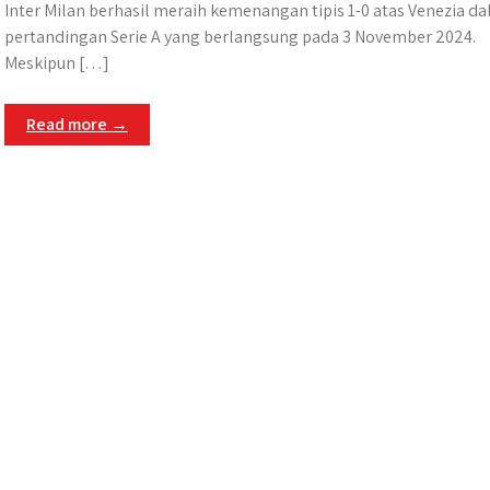
Inter Milan berhasil meraih kemenangan tipis 1-0 atas Venezia d
pertandingan Serie A yang berlangsung pada 3 November 2024.​
Meskipun […]
Read more →