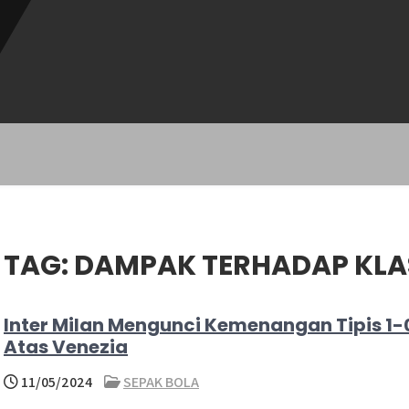
TAG:
DAMPAK TERHADAP KLAS
Inter Milan Mengunci Kemenangan Tipis 1-
Atas Venezia
11/05/2024
SEPAK BOLA