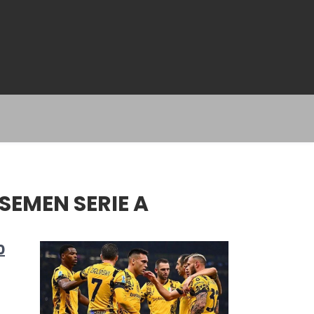
EMEN SERIE A
0