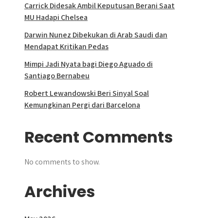
Carrick Didesak Ambil Keputusan Berani Saat
MU Hadapi Chelsea
Darwin Nunez Dibekukan di Arab Saudi dan
Mendapat Kritikan Pedas
Mimpi Jadi Nyata bagi Diego Aguado di
Santiago Bernabeu
Robert Lewandowski Beri Sinyal Soal
Kemungkinan Pergi dari Barcelona
Recent Comments
No comments to show.
Archives