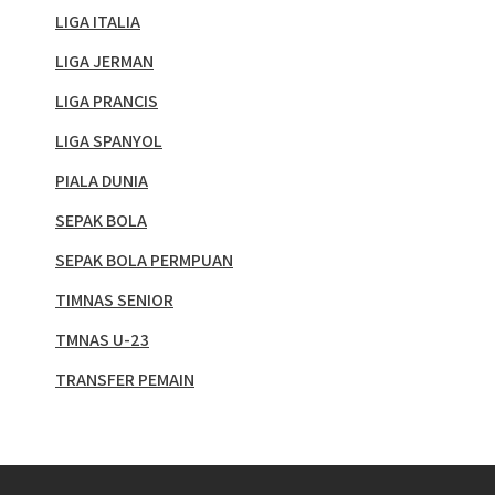
LIGA ITALIA
LIGA JERMAN
LIGA PRANCIS
LIGA SPANYOL
PIALA DUNIA
SEPAK BOLA
SEPAK BOLA PERMPUAN
TIMNAS SENIOR
TMNAS U-23
TRANSFER PEMAIN