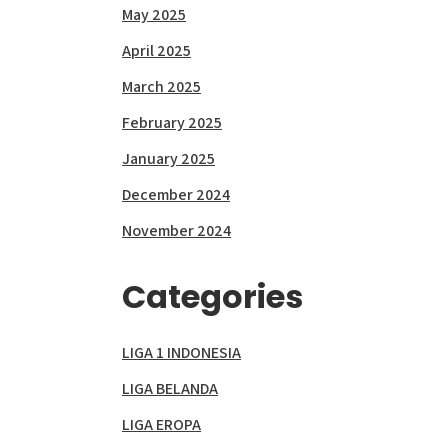
May 2025
April 2025
March 2025
February 2025
January 2025
December 2024
November 2024
Categories
LIGA 1 INDONESIA
LIGA BELANDA
LIGA EROPA