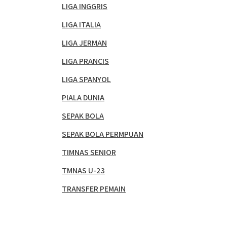
LIGA INGGRIS
LIGA ITALIA
LIGA JERMAN
LIGA PRANCIS
LIGA SPANYOL
PIALA DUNIA
SEPAK BOLA
SEPAK BOLA PERMPUAN
TIMNAS SENIOR
TMNAS U-23
TRANSFER PEMAIN