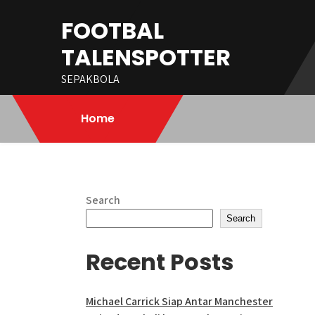
Skip
FOOTBAL
to
content
TALENSPOTTER
SEPAKBOLA
Home
Search
Search
Recent Posts
Michael Carrick Siap Antar Manchester