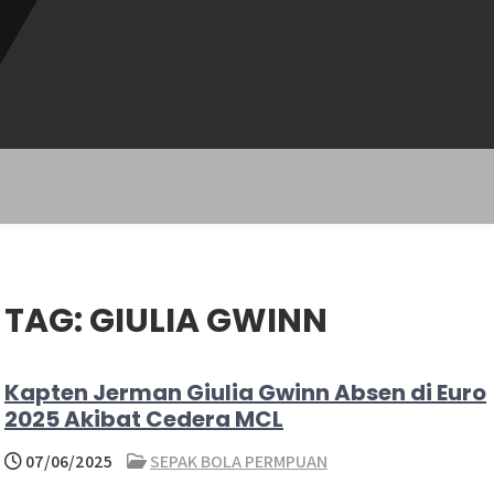
TAG:
GIULIA GWINN
Kapten Jerman Giulia Gwinn Absen di Euro
2025 Akibat Cedera MCL
07/06/2025
SEPAK BOLA PERMPUAN