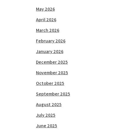
May 2026
April 2026
March 2026
February 2026
January 2026
December 2025
November 2025
October 2025
September 2025
August 2025
July 2025
June 2025