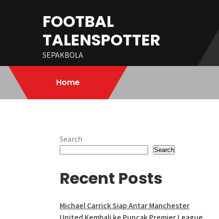
Skip
FOOTBAL
to
content
TALENSPOTTER
SEPAKBOLA
Home
Search
Search
Recent Posts
Michael Carrick Siap Antar Manchester
United Kembali ke Puncak Premier League