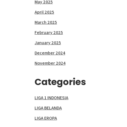
May 2025
April 2025
March 2025
February 2025
January 2025
December 2024
November 2024
Categories
LIGA 1 INDONESIA
LIGA BELANDA
LIGA EROPA