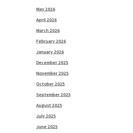
May 2026
April 2026
March 2026
February 2026
January 2026
December 2025
November 2025
October 2025
September 2025
August 2025
July 2025
June 2025