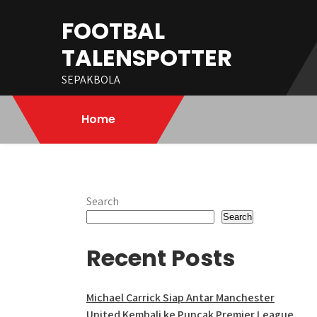
Skip
FOOTBAL
to
content
TALENSPOTTER
SEPAKBOLA
Home
Search
Search
Recent Posts
Michael Carrick Siap Antar Manchester
United Kembali ke Puncak Premier League