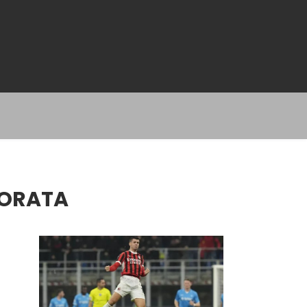
MORATA