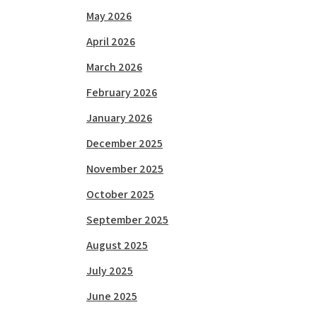
May 2026
April 2026
March 2026
February 2026
January 2026
December 2025
November 2025
October 2025
September 2025
August 2025
July 2025
June 2025