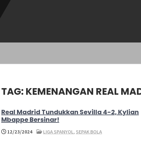
TAG:
KEMENANGAN REAL MA
Real Madrid Tundukkan Sevilla 4-2, Kylian
Mbappe Bersinar!
12/23/2024
LIGA SPANYOL
,
SEPAK BOLA