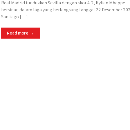
Real Madrid tundukkan Sevilla dengan skor 4-2, Kylian Mbappe
bersinar, dalam laga yang berlangsung tanggal 22 Desember 202
Santiago […]
Read more →