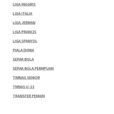
LIGA INGGRIS
LIGA ITALIA
LIGA JERMAN
LIGA PRANCIS
LIGA SPANYOL
PIALA DUNIA
SEPAK BOLA
SEPAK BOLA PERMPUAN
TIMNAS SENIOR
TMNAS U-23
TRANSFER PEMAIN