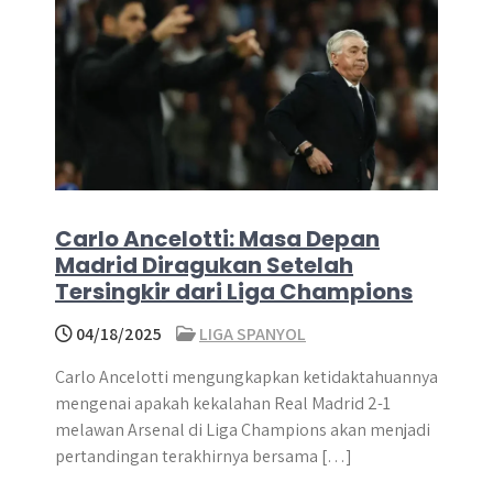
Carlo Ancelotti: Masa Depan
Madrid Diragukan Setelah
Tersingkir dari Liga Champions
04/18/2025
LIGA SPANYOL
Carlo Ancelotti mengungkapkan ketidaktahuannya
mengenai apakah kekalahan Real Madrid 2-1
melawan Arsenal di Liga Champions akan menjadi
pertandingan terakhirnya bersama […]