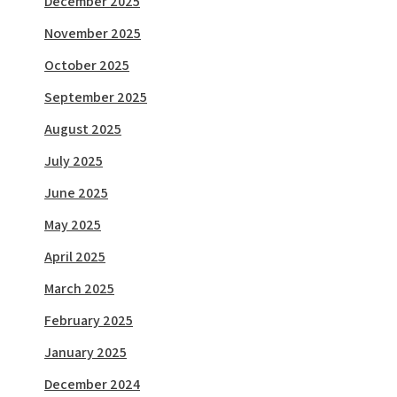
December 2025
November 2025
October 2025
September 2025
August 2025
July 2025
June 2025
May 2025
April 2025
March 2025
February 2025
January 2025
December 2024