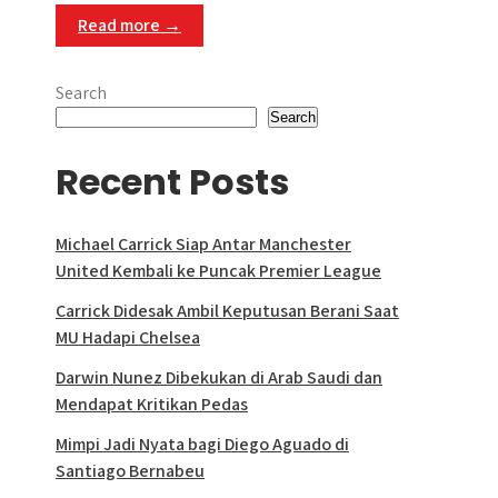
Read more →
Search
Search
Recent Posts
Michael Carrick Siap Antar Manchester
United Kembali ke Puncak Premier League
Carrick Didesak Ambil Keputusan Berani Saat
MU Hadapi Chelsea
Darwin Nunez Dibekukan di Arab Saudi dan
Mendapat Kritikan Pedas
Mimpi Jadi Nyata bagi Diego Aguado di
Santiago Bernabeu