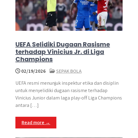
UEFA Selidiki Dugaan Rasisme
terhadap Vinicius Jr. di Liga
Champions
02/19/2026
SEPAK BOLA
UEFA resmi menunjuk inspektur etika dan disiplin
untuk menyelidiki dugaan rasisme terhadap
Vinicius Junior dalam laga play-off Liga Champions
antara […]
Read more →