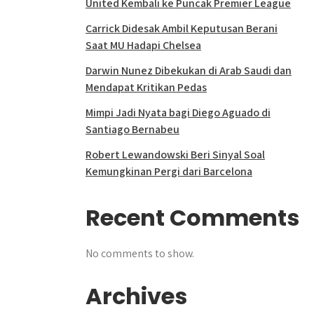
United Kembali ke Puncak Premier League
Carrick Didesak Ambil Keputusan Berani
Saat MU Hadapi Chelsea
Darwin Nunez Dibekukan di Arab Saudi dan
Mendapat Kritikan Pedas
Mimpi Jadi Nyata bagi Diego Aguado di
Santiago Bernabeu
Robert Lewandowski Beri Sinyal Soal
Kemungkinan Pergi dari Barcelona
Recent Comments
No comments to show.
Archives