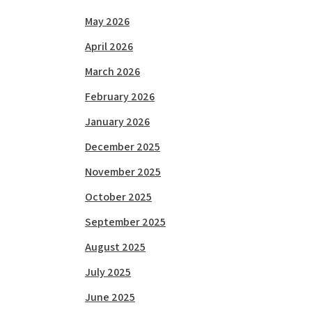
May 2026
April 2026
March 2026
February 2026
January 2026
December 2025
November 2025
October 2025
September 2025
August 2025
July 2025
June 2025