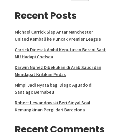
Recent Posts
Michael Carrick Siap Antar Manchester
United Kembali ke Puncak Premier League
Carrick Didesak Ambil Keputusan Berani Saat
MU Hadapi Chelsea
Darwin Nunez Dibekukan di Arab Saudi dan
Mendapat Kritikan Pedas
Mimpi Jadi Nyata bagi Diego Aguado di
Santiago Bernabeu
Robert Lewandowski Beri Sinyal Soal
Kemungkinan Pergi dari Barcelona
Recent Comments