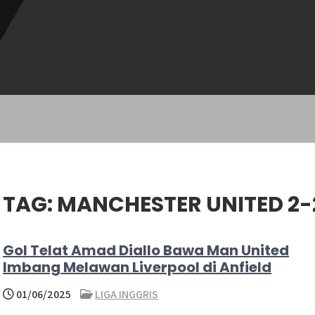
TAG:
MANCHESTER UNITED 2-
Gol Telat Amad Diallo Bawa Man United
Imbang Melawan Liverpool di Anfield
01/06/2025
LIGA INGGRIS