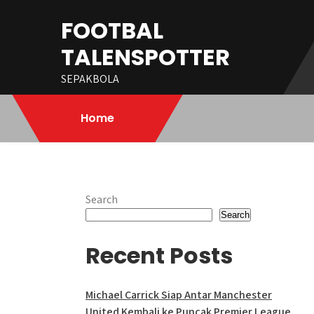
Skip
FOOTBAL
to
content
TALENSPOTTER
SEPAKBOLA
Home
Search
Search
Recent Posts
Michael Carrick Siap Antar Manchester
United Kembali ke Puncak Premier League