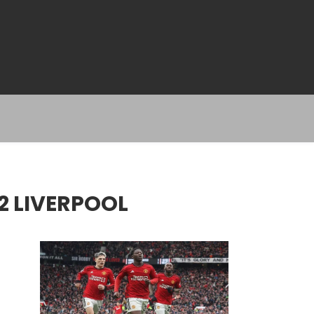
2 LIVERPOOL