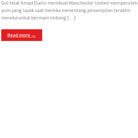
Gol telat Amad Diallo membuat Manchester United memperoleh
poin yang layak saat mereka menentang penampilan terakhir
mereka untuk bermain imbang […]
Read more →