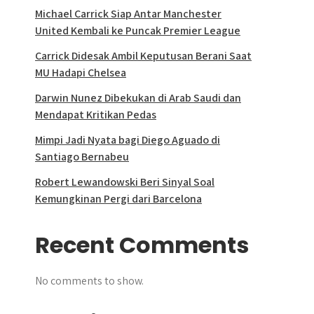
Michael Carrick Siap Antar Manchester
United Kembali ke Puncak Premier League
Carrick Didesak Ambil Keputusan Berani Saat
MU Hadapi Chelsea
Darwin Nunez Dibekukan di Arab Saudi dan
Mendapat Kritikan Pedas
Mimpi Jadi Nyata bagi Diego Aguado di
Santiago Bernabeu
Robert Lewandowski Beri Sinyal Soal
Kemungkinan Pergi dari Barcelona
Recent Comments
No comments to show.