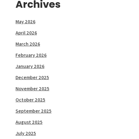
Archives
May 2026
April 2026
March 2026
February 2026
January 2026
December 2025
November 2025
October 2025
September 2025
August 2025
July 2025