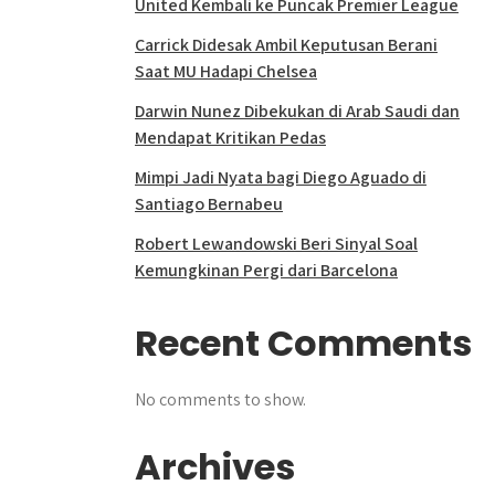
United Kembali ke Puncak Premier League
Carrick Didesak Ambil Keputusan Berani
Saat MU Hadapi Chelsea
Darwin Nunez Dibekukan di Arab Saudi dan
Mendapat Kritikan Pedas
Mimpi Jadi Nyata bagi Diego Aguado di
Santiago Bernabeu
Robert Lewandowski Beri Sinyal Soal
Kemungkinan Pergi dari Barcelona
Recent Comments
No comments to show.
Archives