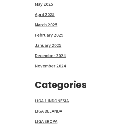
May 2025
April 2025
March 2025
February 2025
January 2025
December 2024
November 2024
Categories
LIGA 1 INDONESIA
LIGA BELANDA
LIGA EROPA