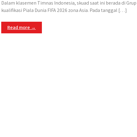
Dalam klasemen Timnas Indonesia, skuad saat ini berada di Grup
kualifikasi Piala Dunia FIFA 2026 zona Asia. Pada tanggal […]
Read more →