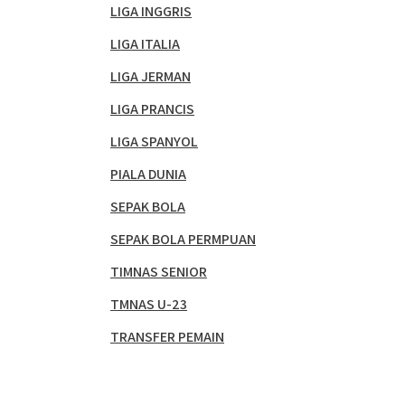
LIGA INGGRIS
LIGA ITALIA
LIGA JERMAN
LIGA PRANCIS
LIGA SPANYOL
PIALA DUNIA
SEPAK BOLA
SEPAK BOLA PERMPUAN
TIMNAS SENIOR
TMNAS U-23
TRANSFER PEMAIN