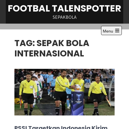
Skip
FOOTBAL TALENSPOTTER
to
content
SEPAKBOLA
Menu
Open
TAG:
SEPAK BOLA
the
main
menu
INTERNASIONAL
PSSI Targetkan Indonesia Kirim