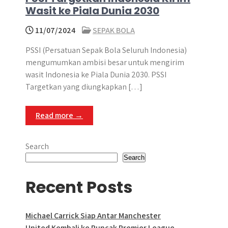
Wasit ke Piala Dunia 2030
11/07/2024
SEPAK BOLA
​PSSI (Persatuan Sepak Bola Seluruh Indonesia)
mengumumkan ambisi besar untuk mengirim
wasit Indonesia ke Piala Dunia 2030. PSSI
Targetkan yang diungkapkan […]
Read more →
Search
Search
Recent Posts
Michael Carrick Siap Antar Manchester
United Kembali ke Puncak Premier League