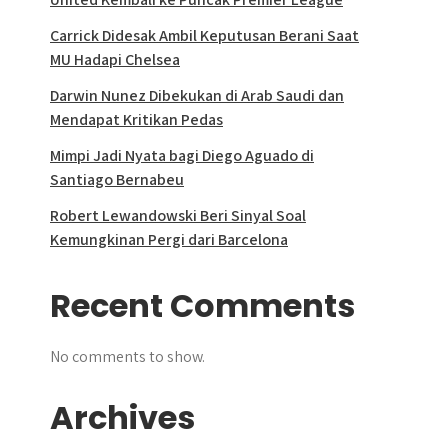
Carrick Didesak Ambil Keputusan Berani Saat
MU Hadapi Chelsea
Darwin Nunez Dibekukan di Arab Saudi dan
Mendapat Kritikan Pedas
Mimpi Jadi Nyata bagi Diego Aguado di
Santiago Bernabeu
Robert Lewandowski Beri Sinyal Soal
Kemungkinan Pergi dari Barcelona
Recent Comments
No comments to show.
Archives