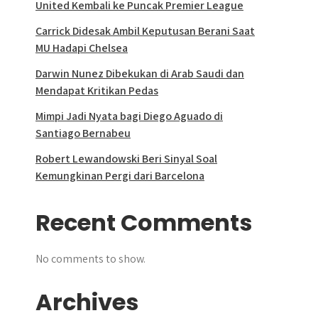
United Kembali ke Puncak Premier League
Carrick Didesak Ambil Keputusan Berani Saat
MU Hadapi Chelsea
Darwin Nunez Dibekukan di Arab Saudi dan
Mendapat Kritikan Pedas
Mimpi Jadi Nyata bagi Diego Aguado di
Santiago Bernabeu
Robert Lewandowski Beri Sinyal Soal
Kemungkinan Pergi dari Barcelona
Recent Comments
No comments to show.
Archives