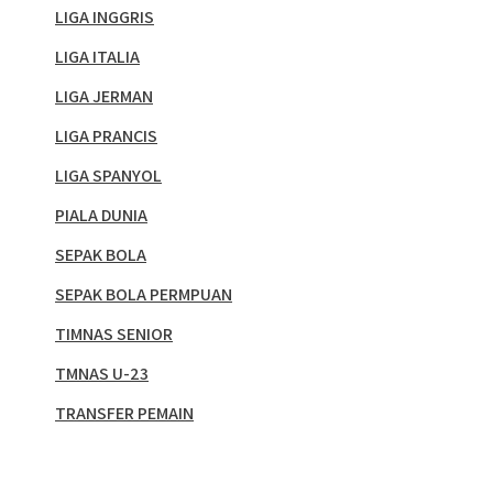
LIGA INGGRIS
LIGA ITALIA
LIGA JERMAN
LIGA PRANCIS
LIGA SPANYOL
PIALA DUNIA
SEPAK BOLA
SEPAK BOLA PERMPUAN
TIMNAS SENIOR
TMNAS U-23
TRANSFER PEMAIN