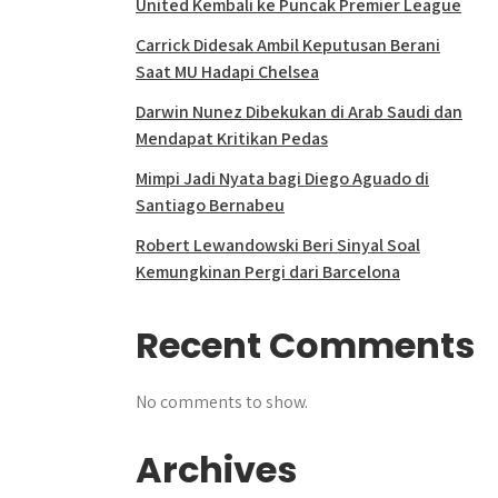
United Kembali ke Puncak Premier League
Carrick Didesak Ambil Keputusan Berani
Saat MU Hadapi Chelsea
Darwin Nunez Dibekukan di Arab Saudi dan
Mendapat Kritikan Pedas
Mimpi Jadi Nyata bagi Diego Aguado di
Santiago Bernabeu
Robert Lewandowski Beri Sinyal Soal
Kemungkinan Pergi dari Barcelona
Recent Comments
No comments to show.
Archives