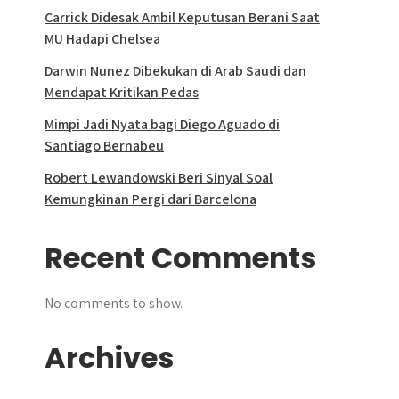
Carrick Didesak Ambil Keputusan Berani Saat
MU Hadapi Chelsea
Darwin Nunez Dibekukan di Arab Saudi dan
Mendapat Kritikan Pedas
Mimpi Jadi Nyata bagi Diego Aguado di
Santiago Bernabeu
Robert Lewandowski Beri Sinyal Soal
Kemungkinan Pergi dari Barcelona
Recent Comments
No comments to show.
Archives