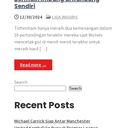
Sendiri
12/30/2024
LIGA INGGRIS
Tottenham hanya meraih dua kemenangan dalam
10 pertandingan terakhir mereka saat Wolves
mencetak gol di menit-menit terakhir untuk
meraih hasil […]
Read more →
Search
Search
Recent Posts
Michael Carrick Siap Antar Manchester
United Kembali ke Puncak Premier League