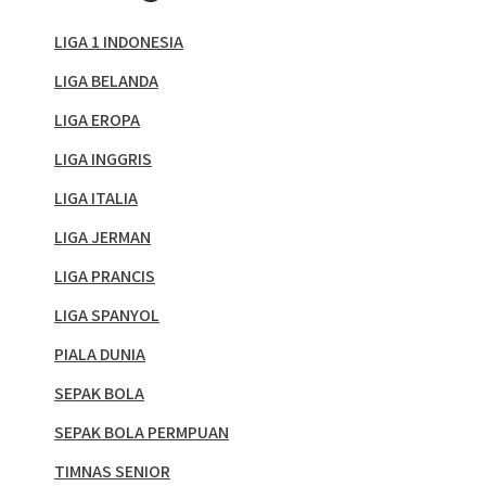
LIGA 1 INDONESIA
LIGA BELANDA
LIGA EROPA
LIGA INGGRIS
LIGA ITALIA
LIGA JERMAN
LIGA PRANCIS
LIGA SPANYOL
PIALA DUNIA
SEPAK BOLA
SEPAK BOLA PERMPUAN
TIMNAS SENIOR