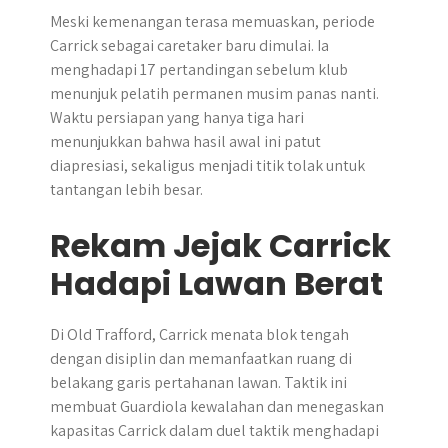
Meski kemenangan terasa memuaskan, periode
Carrick sebagai caretaker baru dimulai. Ia
menghadapi 17 pertandingan sebelum klub
menunjuk pelatih permanen musim panas nanti.
Waktu persiapan yang hanya tiga hari
menunjukkan bahwa hasil awal ini patut
diapresiasi, sekaligus menjadi titik tolak untuk
tantangan lebih besar.
Rekam Jejak Carrick
Hadapi Lawan Berat
Di Old Trafford, Carrick menata blok tengah
dengan disiplin dan memanfaatkan ruang di
belakang garis pertahanan lawan. Taktik ini
membuat Guardiola kewalahan dan menegaskan
kapasitas Carrick dalam duel taktik menghadapi