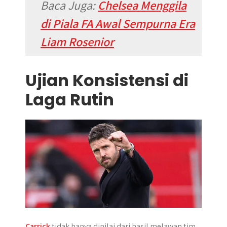
Baca Juga:
Chelsea Menggila
di Piala FA Awal Sempurna Era
Liam Rosenior
Ujian Konsistensi di
Laga Rutin
Carrick
tidak hanya dinilai dari hasil melawan tim