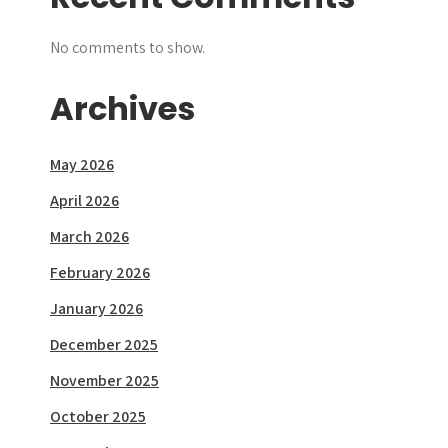
No comments to show.
Archives
May 2026
April 2026
March 2026
February 2026
January 2026
December 2025
November 2025
October 2025