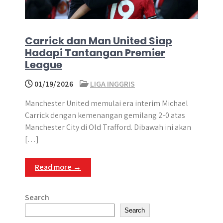
Carrick dan Man United Siap
Hadapi Tantangan Premier
League
01/19/2026
LIGA INGGRIS
Manchester United memulai era interim Michael
Carrick dengan kemenangan gemilang 2-0 atas
Manchester City di Old Trafford. Dibawah ini akan
[…]
Read more →
Search
Search