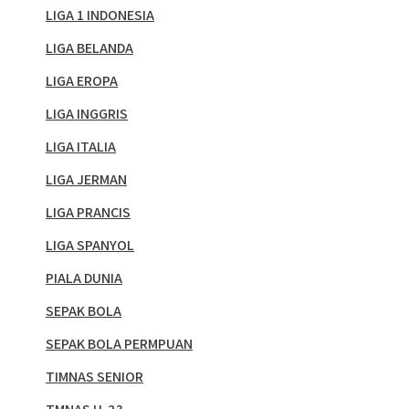
LIGA 1 INDONESIA
LIGA BELANDA
LIGA EROPA
LIGA INGGRIS
LIGA ITALIA
LIGA JERMAN
LIGA PRANCIS
LIGA SPANYOL
PIALA DUNIA
SEPAK BOLA
SEPAK BOLA PERMPUAN
TIMNAS SENIOR