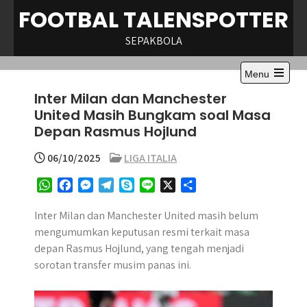
Skip
FOOTBAL TALENSPOTTER
to
content
SEPAKBOLA
Menu
Open
Inter Milan dan Manchester
the
main
United Masih Bungkam soal Masa
menu
Depan Rasmus Hojlund
06/10/2025
LIGA ITALIA
W
F
M
T
S
L
X
S
h
a
e
e
k
i
h
a
c
s
l
y
n
a
Inter Milan dan Manchester United masih belum
t
e
s
e
p
e
r
mengumumkan keputusan resmi terkait masa
s
b
e
g
e
e
depan Rasmus Hojlund, yang tengah menjadi
A
o
n
r
sorotan transfer musim panas ini.
p
o
g
a
p
k
e
m
r