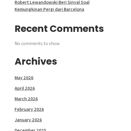
Robert Lewandowski Beri Sinyal Soal
Kemungkinan Pergi dari Barcelona
Recent Comments
No comments to show.
Archives
May 2026
April 2026
March 2026
February 2026
January 2026
December 2025