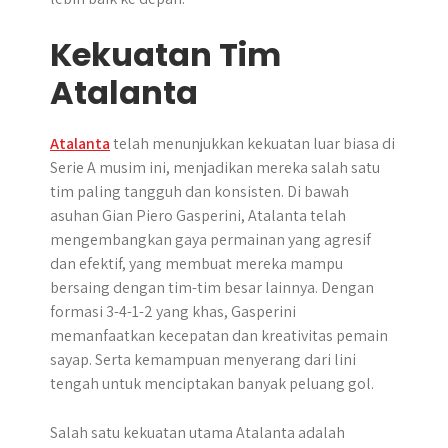
Kekuatan Tim
Atalanta
Atalanta
telah menunjukkan kekuatan luar biasa di
Serie A musim ini, menjadikan mereka salah satu
tim paling tangguh dan konsisten. Di bawah
asuhan Gian Piero Gasperini, Atalanta telah
mengembangkan gaya permainan yang agresif
dan efektif, yang membuat mereka mampu
bersaing dengan tim-tim besar lainnya. Dengan
formasi 3-4-1-2 yang khas, Gasperini
memanfaatkan kecepatan dan kreativitas pemain
sayap. Serta kemampuan menyerang dari lini
tengah untuk menciptakan banyak peluang gol.
Salah satu kekuatan utama Atalanta adalah