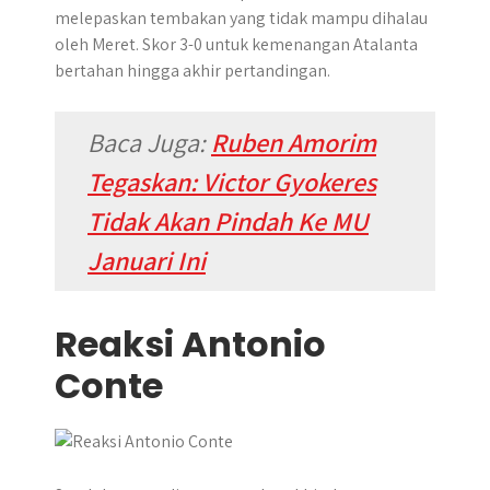
melepaskan tembakan yang tidak mampu dihalau
oleh Meret. Skor 3-0 untuk kemenangan Atalanta
bertahan hingga akhir pertandingan.
Baca Juga:
Ruben Amorim
Tegaskan: Victor Gyokeres
Tidak Akan Pindah Ke MU
Januari Ini
Reaksi Antonio
Conte