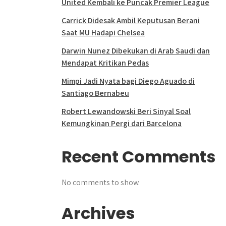
United Kembali ke Puncak Premier League
Carrick Didesak Ambil Keputusan Berani
Saat MU Hadapi Chelsea
Darwin Nunez Dibekukan di Arab Saudi dan
Mendapat Kritikan Pedas
Mimpi Jadi Nyata bagi Diego Aguado di
Santiago Bernabeu
Robert Lewandowski Beri Sinyal Soal
Kemungkinan Pergi dari Barcelona
Recent Comments
No comments to show.
Archives